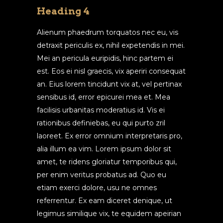
Heading 4
Alienum phaedrum torquatos nec eu, vis
detraxit periculis ex, nihil expetendis in mei.
Mei an pericula euripidis, hinc partem ei
est. Eos ei nisl graecis, vix aperiri consequat
an. Eius lorem tincidunt vix at, vel pertinax
sensibus id, error epicurei mea et. Mea
facilisis urbanitas moderatius id. Vis ei
rationibus definiebas, eu qui purto zril
laoreet. Ex error omnium interpretaris pro,
alia illum ea vim. Lorem ipsum dolor sit
amet, te ridens gloriatur temporibus qui,
per enim veritus probatus ad. Quo eu
etiam exerci dolore, usu ne omnes
referrentur. Ex eam diceret denique, ut
legimus similique vix, te equidem apeirian