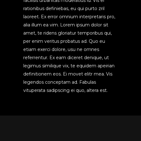
facilisis urbanitas moderatius id. Vis ei
rationibus definiebas, eu qui purto zril
laoreet. Ex error omnium interpretaris pro,
alia illum ea vim. Lorem ipsum dolor sit
amet, te ridens gloriatur temporibus qui,
per enim veritus probatus ad. Quo eu
etiam exerci dolore, usu ne omnes
referrentur. Ex eam diceret denique, ut
legimus similique vix, te equidem apeirian
definitionem eos. Ei movet elitr mea. Vis
legendos conceptam ad. Fabulas
vituperata sadipscing ei quo, altera est.