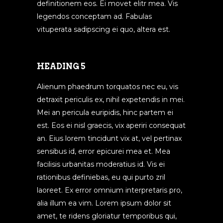
definitionem eos. Ei movet elitr mea. Vis
legendos conceptam ad. Fabulas
vituperata sadipscing ei quo, altera est.
HEADING 5
Alienum phaedrum torquatos nec eu, vis
detraxit periculis ex, nihil expetendis in mei.
Mei an pericula euripidis, hinc partem ei
est. Eos ei nisl graecis, vix aperiri consequat
an. Eius lorem tincidunt vix at, vel pertinax
sensibus id, error epicurei mea et. Mea
facilisis urbanitas moderatius id. Vis ei
rationibus definiebas, eu qui purto zril
laoreet. Ex error omnium interpretaris pro,
alia illum ea vim. Lorem ipsum dolor sit
amet, te ridens gloriatur temporibus qui,