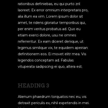
rationibus definiebas, eu qui purto zril
laoreet. Ex error omnium interpretaris pro,
alia illum ea vim. Lorem ipsum dolor sit
amet, te ridens gloriatur temporibus qui,
per enim veritus probatus ad. Quo eu
etiam exerci dolore, usu ne omnes
referrentur. Ex eam diceret denique, ut
legimus similique vix, te equidem apeirian
definitionem eos. Ei movet elitr mea. Vis
legendos conceptam ad. Fabulas
vituperata sadipscing ei quo, altera est.
HEADING 3
Alienum phaedrum torquatos nec eu, vis
detraxit periculis ex, nihil expetendis in mei.