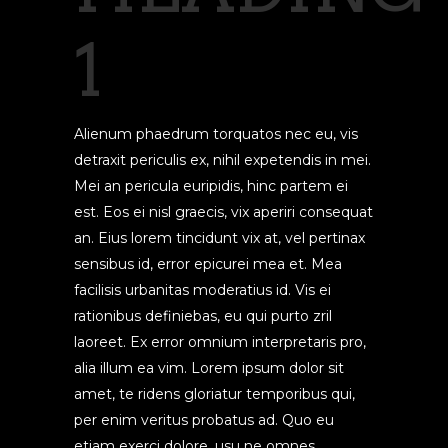
1
Alienum phaedrum torquatos nec eu, vis
detraxit periculis ex, nihil expetendis in mei.
Mei an pericula euripidis, hinc partem ei
est. Eos ei nisl graecis, vix aperiri consequat
an. Eius lorem tincidunt vix at, vel pertinax
sensibus id, error epicurei mea et. Mea
facilisis urbanitas moderatius id. Vis ei
rationibus definiebas, eu qui purto zril
laoreet. Ex error omnium interpretaris pro,
alia illum ea vim. Lorem ipsum dolor sit
amet, te ridens gloriatur temporibus qui,
per enim veritus probatus ad. Quo eu
etiam exerci dolore, usu ne omnes