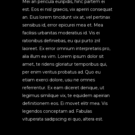
Mei an pericula euripidis, hinc partem ei
est. Eos ei nisl graecis, vix aperiri consequat
an. Eius lorem tincidunt vix at, vel pertinax
sensibus id, error epicurei mea et. Mea
facilisis urbanitas moderatius id. Vis ei
rationibus definiebas, eu qui purto zril
laoreet. Ex error omnium interpretaris pro,
alia illum ea vim. Lorem ipsum dolor sit
amet, te ridens gloriatur temporibus qui,
per enim veritus probatus ad. Quo eu
etiam exerci dolore, usu ne omnes
referrentur. Ex eam diceret denique, ut
legimus similique vix, te equidem apeirian
definitionem eos. Ei movet elitr mea. Vis
legendos conceptam ad. Fabulas
vituperata sadipscing ei quo, altera est.